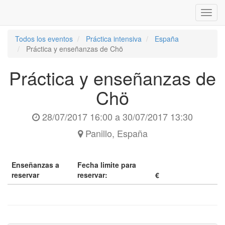
Inter
naveg
Todos los eventos
Práctica intensiva
España
Práctica y enseñanzas de Chö
Práctica y enseñanzas de
Chö
28/07/2017 16:00
a
30/07/2017 13:30
Panillo
,
España
Enseñanzas a
Fecha limite para
reservar
reservar:
€