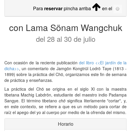
Para
reservar
pincha arriba
en el
con Lama Sönam Wangchuk
del 28 al 30 de julio
Con ocasión de la reciente publicación
del libro <<El jardín de la
dicha>>
, un comentario de Jamgön Kongtrül Lodrö Taye (1813 -
1899) sobre la práctica del Chö, organizamos este fin de semana
de práctica y enseñanzas.
La práctica del Chö se origina en el siglo XI con la maestra
tibetana Machig Labdrön, estudiante del maestro indio Padampa
Sangye. El término tibetano
chö
significa literlamente "cortar", y,
en este contexto, se refiere a que es un método para cortar de
raíz el apego del yo al cuerpo por medio de la ofrenda del mismo.
Horario