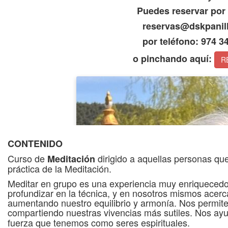
Puedes reservar por
reservas@dskpanil
por teléfono: 974 3
o pinchando aquí:
R
CONTENIDO
Curso de
dirigido a aquellas personas que
Meditación
práctica de la Meditación.
Meditar en grupo es una experiencia muy enriquecedor
profundizar en la técnica, y en nosotros mismos acerc
aumentando nuestro equilibrio y armonía. Nos permite 
compartiendo nuestras vivencias más sutiles. Nos ay
fuerza que tenemos como seres espirituales.