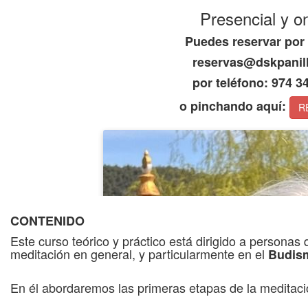
Presencial y on
Puedes reservar por
reservas@dskpanil
por teléfono: 974 3
o pinchando aquí:
R
CONTENIDO
Este curso teórico y práctico está dirigido a personas 
meditación en general, y particularmente en el
Budis
En él abordaremos las primeras etapas de la meditaci