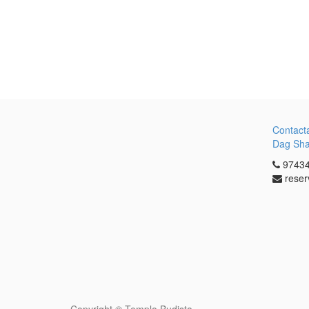
Contact
Dag Sh
97434
reser