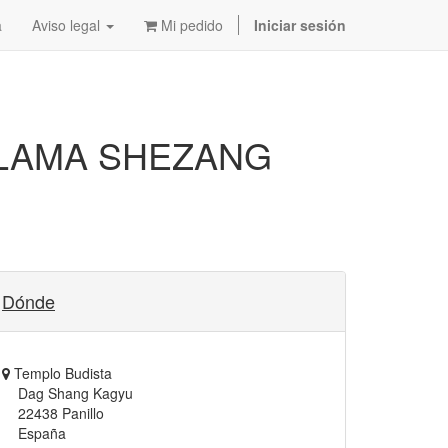
a
Aviso legal
Mi pedido
Iniciar sesión
 LAMA SHEZANG
Dónde
Templo Budista
Dag Shang Kagyu
22438 Panillo
España