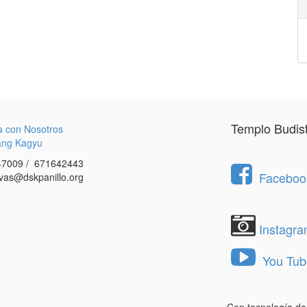
Templo Budis
a con Nosotros
ang Kagyu
7009 / 671642443
Facebook
vas@dskpanillo.org
Instagr
You Tub