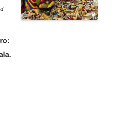
ud
ero:
ala.