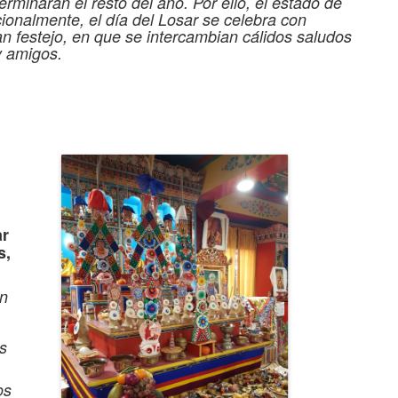
rminarán el resto del año. Por ello, el estado de
cionalmente, el día del Losar se celebra con
an festejo, en que se intercambian cálidos saludos
 y amigos.
ar
s,
on
s
os