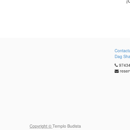
¡
Contact
Dag Sh
97434
reser
Copyright ©
Templo Budista