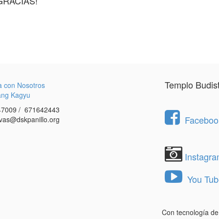
GRACIAS!
Templo Budis
a con Nosotros
ang Kagyu
7009 / 671642443
Facebook
vas@dskpanillo.org
Instagr
You Tub
Con tecnología d