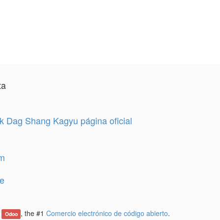
ta
 Dag Shang Kagyu página oficial
am
e
e
, the #1
Comercio electrónico de código abierto
.
Odoo