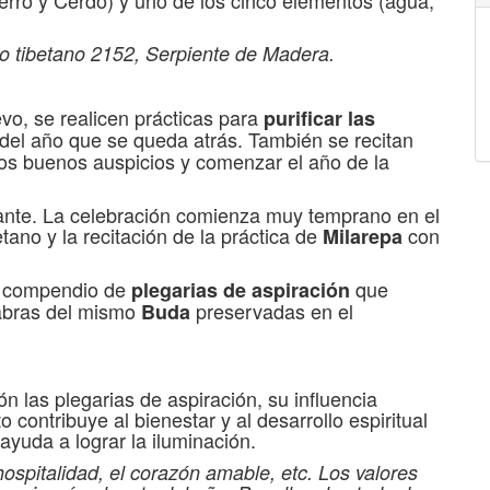
erro y Cerdo) y uno de los cinco elementos (agua,
ño tibetano 2152, Serpiente de Madera.
evo, se realicen prácticas para
purificar las
del año que se queda atrás. También se recitan
los buenos auspicios y comenzar el año de la
tante. La celebración comienza muy temprano en el
ano y la recitación de la práctica de
con
Milarepa
un compendio de
que
plegarias de aspiración
labras del mismo
preservadas en el
Buda
las plegarias de aspiración, su influencia
 contribuye al bienestar y al desarrollo espiritual
 ayuda a lograr la iluminación.
hospitalidad, el corazón amable, etc. Los valores