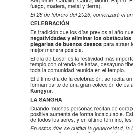
Serpiente, Caballo, Cabra, Mono, Pájaro, P
fuego, madera, metal y tierra).
El 28 de febrero del 2025, comenzará el a
CELEBRACIÓN
Es tradición que los días previos al año nu
negatividades y eliminar los obstáculos
para atraer 
plegarias de buenos deseos
mejor manera posible.
El día de Losar es la festividad más impor
templo con ofrenda de katas, desayuno tibet
toda la comunidad reunida en el templo.
El último día de la celebración, se recita 
forman parte de una gran colección de pa
.
Kangyur
LA SANGHA
Cuando muchas personas recitan de corazón 
positiva aumenta de forma incalculable. Esto
de todos los seres, y en último término, les
En estos días se cultiva la generosidad, la 