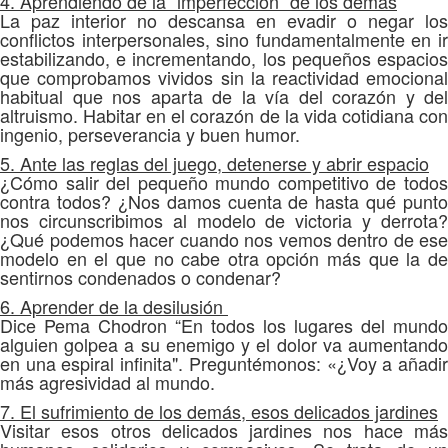
4. Aprendiendo de la “imperfección” de los demás
La paz interior no descansa en evadir o negar los
conflictos interpersonales, sino fundamentalmente en ir
estabilizando, e incrementando, los pequeños espacios
que comprobamos vividos sin la reactividad emocional
habitual que nos aparta de la vía del corazón y del
altruismo. Habitar en el corazón de la vida cotidiana con
ingenio, perseverancia y buen humor.
5. Ante las reglas del juego, detenerse y abrir espacio
¿Cómo salir del pequeño mundo competitivo de todos
contra todos? ¿Nos damos cuenta de hasta qué punto
nos circunscribimos al modelo de victoria y derrota?
¿Qué podemos hacer cuando nos vemos dentro de ese
modelo en el que no cabe otra opción más que la de
sentirnos condenados o condenar?
6. Aprender de la desilusión
Dice Pema Chodron “En todos los lugares del mundo
alguien golpea a su enemigo y el dolor va aumentando
en una espiral infinita". Preguntémonos: «¿Voy a añadir
más agresividad al mundo.
7. El sufrimiento de los demás, esos delicados jardines
Visitar esos otros delicados jardines nos hace más