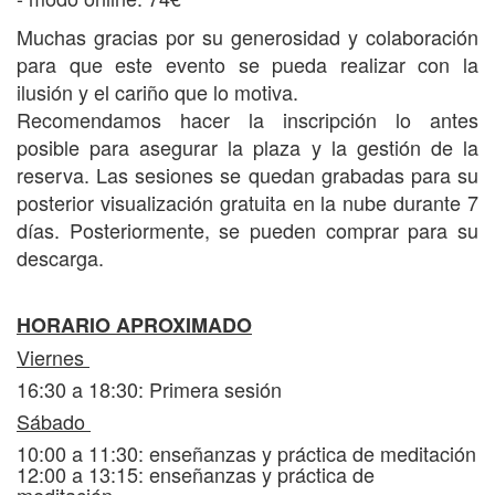
Se aportan textos de apoyo, audios de práctica,
sumarios de los puntos vistos y esquemas o mapas
Muchas gracias por su generosidad y colaboración
mentales que ayudan a recordar y fijar la
para que este evento se pueda realizar con la
enseñanza. Todos estos archivos se alojan en un
ilusión y el cariño que lo motiva.
Aula virtual y son descargables.
Recomendamos hacer la inscripción lo antes
Espacios para compartir dudas y preguntas.
posible para asegurar la plaza y la gestión de la
Al terminar el curso, les enviaremos los vídeos y
reserva.
Las sesiones se quedan grabadas para su
audios por separado, que estarán disponibles para
su consulta durante 10 días. Posteriormente,
posterior visualización gratuita en la nube durante 7
estarán a la venta para su descarga por 20€
días. Posteriormente, se pueden comprar para su
durante un mes.
descarga.
La aportación destinada a alojamiento y comidas va
a partre y está dedicada en su totalidad a sufragar
HORARIO APROXIMADO
los gastos de estos servicios.
Viernes
16:30 a 18:30: Primera sesión
Ver información de
alojamiento y comidas
.
Sábado
10:00 a 11:30: enseñanzas y práctica de meditación
12:00 a 13:15: enseñanzas y práctica de