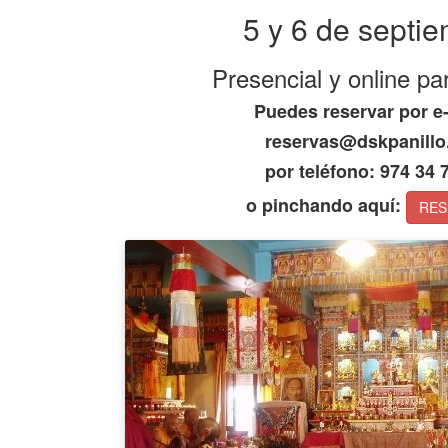
5 y 6 de septi
Presencial y online pa
Puedes reservar por e
reservas@dskpanillo
por teléfono: 974 34 
o pinchando aquí:
RES