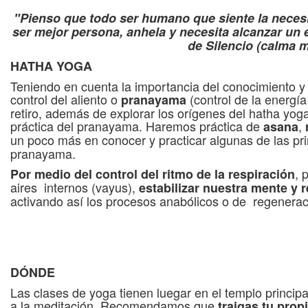
"Pienso que todo ser humano que siente la necesi
ser mejor persona, anhela y necesita alcanzar un e
de Silencio (calma m
HATHA YOGA
Teniendo en cuenta la importancia del conocimiento y
control del aliento o
(control de la energía
pranayama
retiro, además de explorar los orígenes del hatha yo
práctica del pranayama. Haremos práctica de
,
asana
un poco más en conocer y practicar algunas de las pr
pranayama.
, 
Por medio del control del ritmo de la respiración
aires internos (vayus),
estabilizar nuestra mente y 
activando así los procesos anabólicos o de regenerac
DÓNDE
Las clases de yoga tienen luegar en el templo princi
a la meditación. Recomendamos que
traigas tu propi