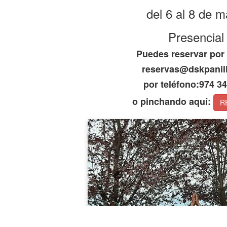
del 6 al 8 de 
Presencia
Puedes reservar por
reservas@dskpanil
por teléfono:974 34
o pinchando aquí:
R