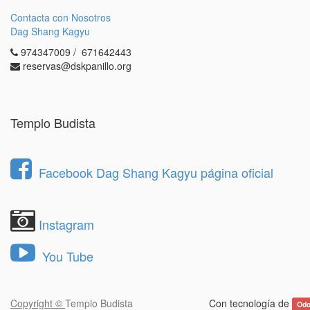
Contacta con Nosotros
Dag Shang Kagyu
974347009 / 671642443
reservas@dskpanillo.org
Templo Budista
Facebook Dag Shang Kagyu página oficial
Instagram
You Tube
Copyright ©
Templo Budista
Con tecnología de
Od