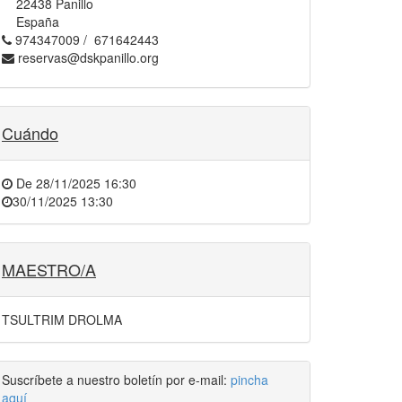
22438 Panillo
España
974347009 / 671642443
reservas@dskpanillo.org
Cuándo
De
28/11/2025 16:30
30/11/2025 13:30
MAESTRO/A
TSULTRIM DROLMA
Suscríbete a nuestro boletín por e-mail:
pincha
aquí