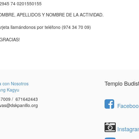
2945 74 0201550155
BRE, APELLIDOS Y NOMBRE DE LA ACTIVIDAD.
rjeta llamándonos por teléfono (974 34 70 09)
¡GRACIAS!
Templo Budis
a con Nosotros
ang Kagyu
7009 / 671642443
Facebook
vas@dskpanillo.org
Instagr