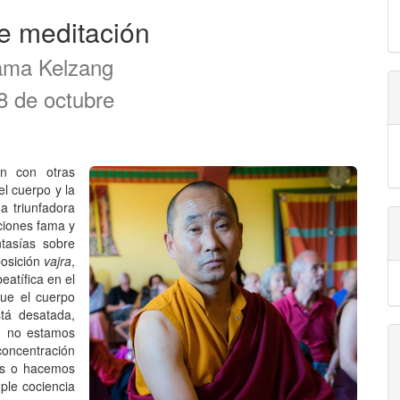
e meditación
ama Kelzang
8 de octubre
n con otras
el cuerpo y la
 triunfadora
ciones fama y
tasías sobre
posición
vajra
,
atífica en el
que el cuerpo
tá desatada,
m no estamos
concentración
os o hacemos
mple cociencia