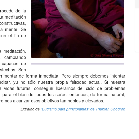
rocede de la
 La meditación
onstructivas,
 la mente. Se
con el fin de
a meditación,
a cambiando
s capaces de
isfechos. Son
rimentar de forma inmediata. Pero siempre debemos intentar
tar, yu no sólo nuestra propia felicidad actual. Si nuestra
 vidas futuras, conseguir liberarnos del ciclo de problemas
 para el bien de todos los seres, entonces, de forma natural,
emos alcanzar esos objetivos tan nobles y elevados.
Extraído de
​"Budismo para principiantes" de Thubten Chodron