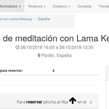
Actividades
Visítanos
Colabora
Contacta
Tiend
ros con Lama Kelzang
España
 de meditación con Lama K
26/10/2018 16:00
a
28/10/2018 13:30
Panillo
,
España
 para reservar:
€
reservar
Para
pincha arriba
en el