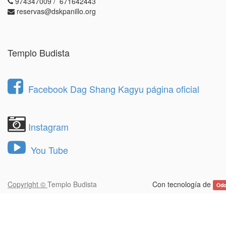
974347009 / 671642443
reservas@dskpanillo.org
Templo Budista
Facebook Dag Shang Kagyu página oficial
Instagram
You Tube
Copyright ©
Templo Budista
Con tecnología de
Od