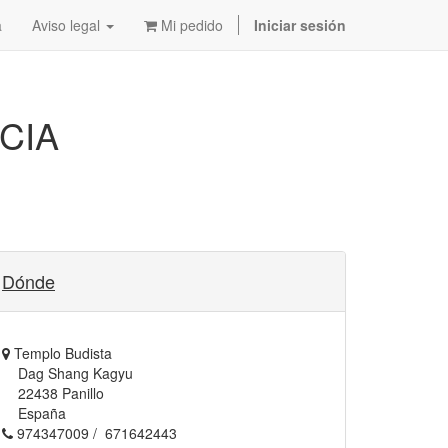
a
Aviso legal
Mi pedido
Iniciar sesión
CIA
Dónde
Templo Budista
Dag Shang Kagyu
22438 Panillo
España
974347009 / 671642443