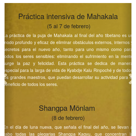
Práctica intensiva de Mahakala
(5 al 7 de febrero)
La práctica de la puja de Mahakala al final del año tibetano es un
modo profundo y eficaz de eliminar obstáculos externos, internos y
secretos para el nuevo año, tanto para uno mismo como para
todos los seres sensibles: eliminando el sufrimiento en la mente
surge la paz y felicidad. Esta práctica se dedica de manera
especial para la larga de vida de Kyabdje Kalu Rinpoché y de todos
los grandes maestros, que puedan desarrollar su actividad para el
beneficio de todos los seres.
Shangpa Mönlam
(8 de febrero)
En el día de luna nueva, que señala el final del año, se llevan a
cabo todas las plegarias Shangpa Kagyu, que concentran la