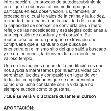
introspección. Un proceso de autodescubrimiento
en el que te observas al mismo tiempo que
participas en esa observación. Es, también, un
proceso en el cual te vales de la calma y la lucidez,
o claridad, para hacer que la cualidad de la mente,
la capacidad de conocer se convierta de un mero
reflejo de las necesidades y estrategias cotidianas a
una expresión de cordura y del corazón. Es
reorientarse como un peregrino extraviado que
comprueba que el santuario que busca se
encuentra en el mismo sitio del que salió a buscarlo
y se da, entonces, la bienvenida a la mente, su
valioso templo.
Uno de los muchos dones de la meditación es que
nos ayuda a interesarnos por nuestras vidas con
serenidad, lucidez y compasión en lugar de ver
todas las complejidades que se nos presentan
como una lucha constante con la vida que no
siempre sucede como te gustaría.
¿Qué se verá y practicará durante el curso?
Un acercamiento a la meditación desde la
:
APORTACIÓN
experiencia contemplativa budista y desde las