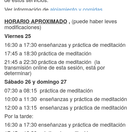
Neurociencia de la meditación. Conocer los
Ver información de
alojamiento y comidas
.
cambios cerebrales que suceden cuando tenemos
una actitud atenta y consciente y conocer los
(puede haber leves
HORARIO APROXIMADO
,
obstáculos. Una ayuda a conocernos a nosotros
modificaciones)
mismos.
Viernes 25
La virtud como eje del bienestar intra e
interpersonal. Trabajar con nuestra cordialidad
16:30 a 17:30 enseñanzas y práctica de meditación
esencial, amor, compasión, regocijo y ecuanimidad,
17:45 a 18:30 práctica de meditación
hacia nosotros mismos e irradiarla a los demás a
través de la generosidad, la paciencia, el
21:45 a 22:30 práctica de meditación (la
entusiasmo, la ética, la meditación y la sabiduría.
transmisión online de esta sesión, está por
determinar)
Sábado 26 y domingo 27
07:30 a 08:15 práctica de meditación
10:00 a 11:30 enseñanzas y práctica de meditación
12:00 a 13:15
enseñanzas y práctica de meditación
Por la tarde:
16:30 a 17:30 enseñanzas y práctica de meditación