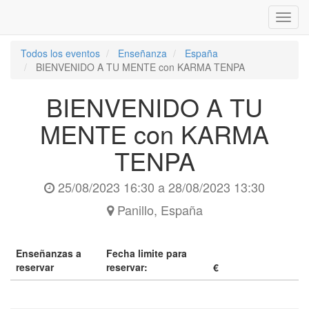
Inter
naveg
Todos los eventos
Enseñanza
España
BIENVENIDO A TU MENTE con KARMA TENPA
BIENVENIDO A TU
MENTE con KARMA
TENPA
25/08/2023 16:30
a
28/08/2023 13:30
Panillo
,
España
Enseñanzas a
Fecha limite para
reservar
reservar:
€