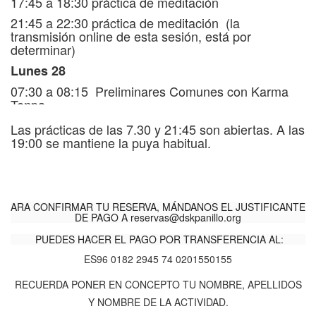
17:45 a 18:30 práctica de meditación
21:45 a 22:30 práctica de meditación (la
transmisión online de esta sesión, está por
determinar)
Lunes 28
07:30 a 08:15 Preliminares Comunes con Karma
Tenpa
10:00 a 11:30 enseñanzas y práctica de meditación
Las prácticas de las 7.30 y 21:45 son abiertas. A las
19:00 se mantiene la puya habitual.
12:00 a 13:15
enseñanzas y práctica de meditación
ARA CONFIRMAR TU RESERVA, MÁNDANOS EL JUSTIFICANTE
DE PAGO A
reservas@dskpanillo.org
PUEDES HACER EL PAGO POR TRANSFERENCIA AL:
ES96 0182 2945 74 0201550155
RECUERDA PONER EN CONCEPTO TU NOMBRE, APELLIDOS
Y NOMBRE DE LA ACTIVIDAD.