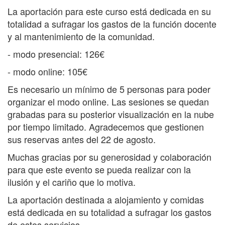
voces de la contemporaneidad. Un nutricio diálogo,
La aportación para este curso está dedicada en su
en ambas direcciones, entre el budismo y el siglo
XXI.
totalidad a sufragar los gastos de la función docente
y al mantenimiento de la comunidad.
Desde la experiencia contemplativa budista nos
llegan las reflexiones y las instrucciones de cómo y
- modo presencial: 126€
por qué meditar. Se alternarán en partes iguales
durante el curso en un ágil diálogo entre la teoría y
- modo online: 105€
la práctica. Desde las ciencias contemporáneas,
como la psicología, la filosofía y las neurociencias,
Es necesario un mínimo de 5 personas para poder
llegan las precisas descripciones de los intrincados
organizar el modo online.
Las sesiones se quedan
procesos emocionales, psicológicos, cognitivos y
corporales que te alientan a conocer y comprender
grabadas para su posterior visualización en la nube
mucho de aquellos interrogantes aun no
por tiempo limitado.
Agradecemos que gestionen
respondidos, ¿qué me pasa y por qué me siento así
sus reservas antes del 22 de agosto.
con eso que pasa?
Muchas gracias por su generosidad y colaboración
Resumen de contenido
para que este evento se pueda realizar con la
¿Para qué meditar? Establecer un buen comienzo
ilusión y el cariño que lo motiva.
Cuando el silencio es la novedad. Una nueva
pedagogía de la comunicación
La aportación destinada a alojamiento y comidas
¿Cómo encontrar calma y silencio? Sin buscarlas
está dedicada en su totalidad a sufragar los gastos
tanto fuera sino en uno mismo
de estos servicios.